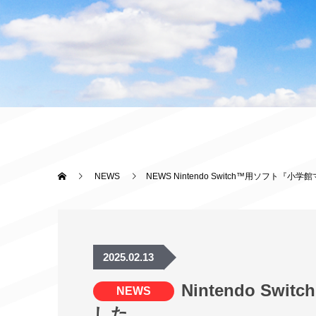
NEWS
NEWS Nintendo Switch™用ソフ
2025.02.13
Nintendo 
NEWS
した。