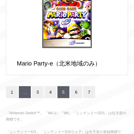
Mario Party-e（北米地域のみ）
1
…
3
4
5
6
7
「Nintendo Switch™」 「Wii U」「Wii」「ニンテンドー3DS」は任天堂の
商標です。
「ニンテンドーDS」「ニンテンドーDSiウェア」は任天堂の登録商標で