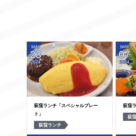
MAY
MAY
23
07
2024
2024
荻窪ランチ「スペシャルプレー
荻窪
ト」
荻
荻窪ランチ