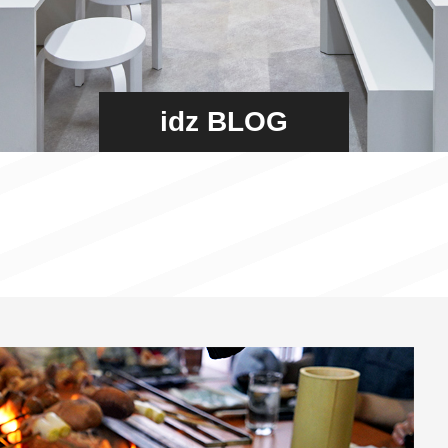
idz BLOG
】