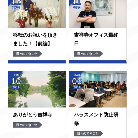
12
11
2019
2019
移転のお祝いを頂き
吉祥寺オフィス最終
ました！【前編】
日
日々のできごと
日々のできごと
JUN
MAR
10
06
2019
2019
ありがとう吉祥寺
ハラスメント防止研
修
日々のできごと
日々のできごと