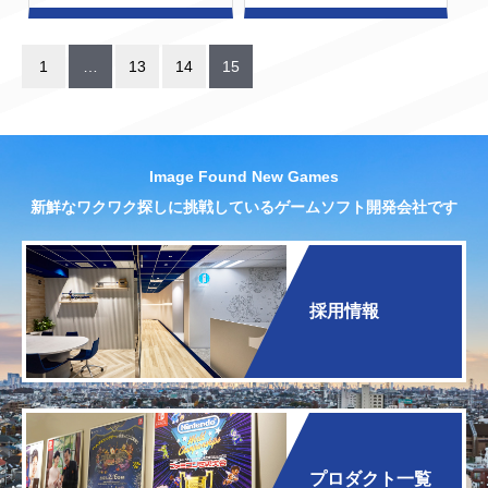
1
…
13
14
15
Image Found New Games
新鮮なワクワク探しに挑戦しているゲームソフト開発会社です
採用情報
プロダクト一覧