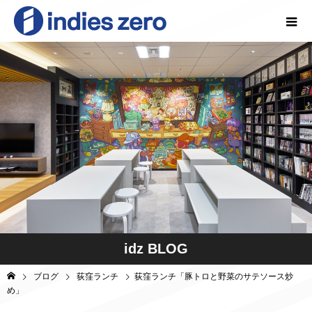
idz BLOG
ブログ
荻窪ランチ
荻窪ランチ「豚トロと野菜のサテソース炒
め」