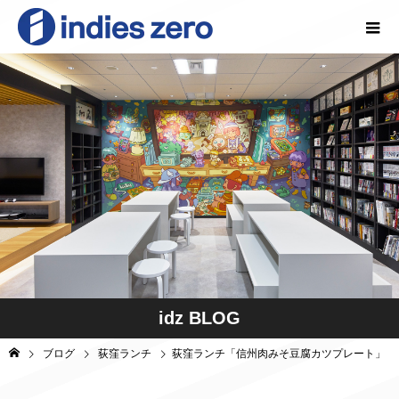
idz BLOG
ブログ
荻窪ランチ
荻窪ランチ「信州肉みそ豆腐カツプレート」